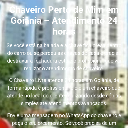
Chaveiro Perto de Mim em
Goiânia – Atendimento 24
horas
Se você está na balada e a chave fica presa dentro
do carro ou se perdeu as chaves de casa e precisa
destravar a fechadura este é o profissional que vai
realizar o atendimento de chaveiro.
O Chaveiro Livre atende 24 horas em Goiânia, de
forma rápida e profissional, ele é um chaveiro que
atende no local do cliente realizando desde cópias
simples até atendimentos avançados.
Envie uma mensagem no WhatsApp do chaveiro e
peça o seu orçamento. Se você precisa de um